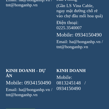
tnt@honganhp.vn
(Gần LS Vina Cable,
ngay mặt đường chỗ rẽ
vào chợ đầu mối hoa quả)
Điện thoại:
0225.3540007
Mobile: 0934150490
Email: ha@honganhp.vn /
tnt@honganhp.vn
KINH DOANH - DỰ
KINH DOANH
ÁN
Mobile:
Mobile: 0934150490
0813245148 /
0934150490
Email: ha@honganhp.vn /
tnt@honganhp.vn