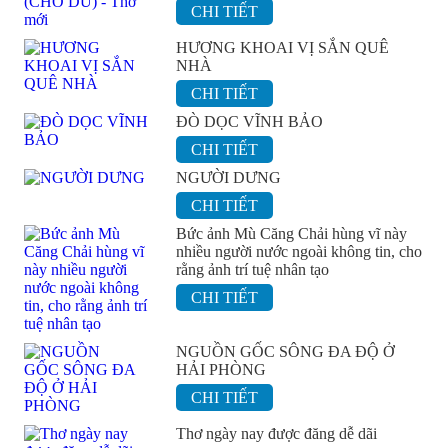
CHI TIẾT
HƯƠNG KHOAI VỊ SẮN QUÊ
NHÀ
CHI TIẾT
ĐÒ DỌC VĨNH BẢO
CHI TIẾT
NGƯỜI DƯNG
CHI TIẾT
Bức ảnh Mù Căng Chải hùng vĩ này
nhiều người nước ngoài không tin, cho
rằng ảnh trí tuệ nhân tạo
CHI TIẾT
NGUỒN GỐC SÔNG ĐA ĐỘ Ở
HẢI PHÒNG
CHI TIẾT
Thơ ngày nay được đăng dễ dãi