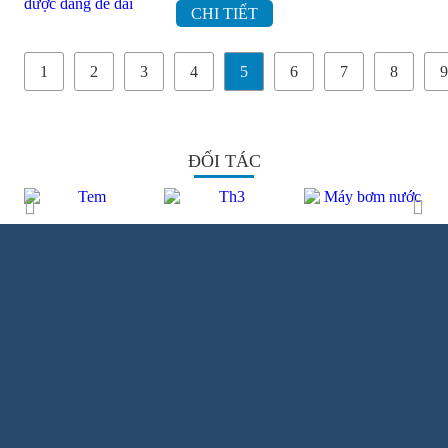
CHI TIẾT
1
2
3
4
5
6
7
8
9
ĐỐI TÁC