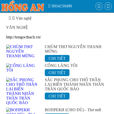
0934150490
Văn nghệ
VĂN NGHỆ
http://tongocthach.vn/
CHÙM THƠ NGUYỄN THANH
MỪNG
CHI TIẾT
CỔNG LÀNG TÔI
CHI TIẾT
SẮC PHONG CHO THỔ THẦN
LẠI BIẾN THÀNH NHÂN THẦN
TRẦN QUỐC BẢO
CHI TIẾT
ВОПРЕКИ (CHO DÙ) - Thơ mới