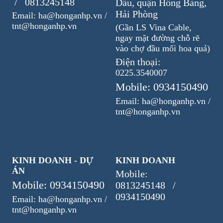
/ 0813245148
Dầu, quận Hồng Bàng,
Hải Phòng
Email: ha@honganhp.vn /
tnt@honganhp.vn
(Gần LS Vina Cable,
ngay mặt đường chỗ rẽ
vào chợ đầu mối hoa quả)
Điện thoại:
0225.3540007
Mobile: 0934150490
Email: ha@honganhp.vn /
tnt@honganhp.vn
KINH DOANH - DỰ
KINH DOANH
ÁN
Mobile:
Mobile: 0934150490
0813245148 /
0934150490
Email: ha@honganhp.vn /
tnt@honganhp.vn