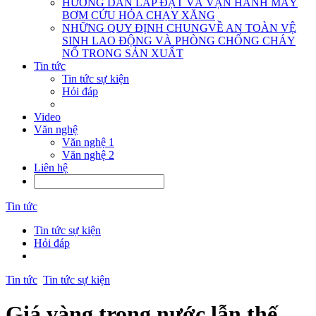
HƯỚNG DẪN LẮP ĐẶT VÀ VẬN HÀNH MÁY
BƠM CỨU HỎA CHẠY XĂNG
NHỮNG QUY ĐỊNH CHUNGVỀ AN TOÀN VỆ
SINH LAO ĐỘNG VÀ PHÒNG CHỐNG CHÁY
NỔ TRONG SẢN XUẤT
Tin tức
Tin tức sự kiện
Hỏi đáp
Video
Văn nghệ
Văn nghệ 1
Văn nghệ 2
Liên hệ
Tin tức
Tin tức sự kiện
Hỏi đáp
Tin tức
Tin tức sự kiện
Giá vàng trong nước lẫn thế