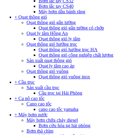
Bơm lắc tay CS32
Bơm lắc tay CS40
Máy bơm dầu bánh răng
+ Quạt thông gió
Quạt thông gió gắn tường
Quạt thông gió gắn tường có chớp
Quạt ly tâm Hồng An
Quạt thông gió ly tâm
Quạt thông gió hướng trục
Quạt thông gió hướng trục HA
Quạt thông gió công nghiệp chất lượng
Sản xuất quạt thông gió
Quạt ly tâm cao áp
Quạt thông gió vuông
Quạt thông gió vuông inox
+ Cầu trục
Sản xuất cầu trục
Cầu trục tại Hải Phòng
+ Ca nô cao tốc
Cano cao tốc
cano cao tốc yamaha
+ Máy bơm nước
Máy bơm chữa cháy diesel
Bơm cứu hỏa tại hải phòng
Bơm thả chìm