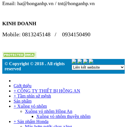
Email: ha@honganhp.vn / tnt@honganhp.vn
KINH DOANH
Mobile:
0813245148 /
0934150490
© Copyright © 2018 . All rights
reserved
Giới thiệu
+ CÔNG TY THIẾT BỊ HỒNG AN
+ Tầm nhìn sứ mệnh
Sản phẩm
+ Xuồng vỏ nhôm
Xuồng vỏ nhôm Hồng An
Xuồng vỏ nhôm thuyền nhôm
+ Sản phẩm Honda
Máy bơm nước chạy xăng