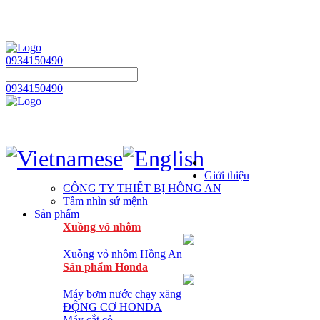
0934150490
0934150490
Giới thiệu
CÔNG TY THIẾT BỊ HỒNG AN
Tầm nhìn sứ mệnh
Sản phẩm
Xuồng vỏ nhôm
Xuồng vỏ nhôm Hồng An
Sản phẩm Honda
Máy bơm nước chạy xăng
ĐỘNG CƠ HONDA
Máy cắt cỏ