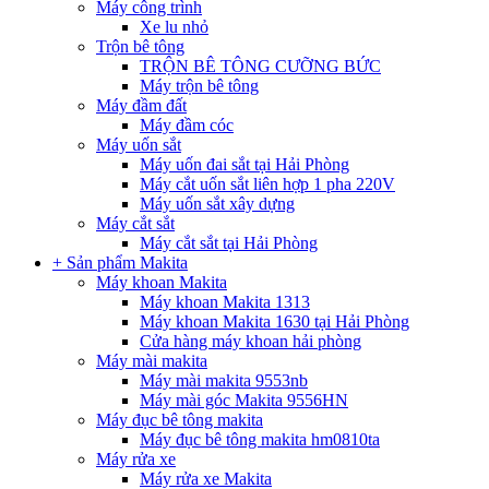
Máy công trình
Xe lu nhỏ
Trộn bê tông
TRỘN BÊ TÔNG CƯỠNG BỨC
Máy trộn bê tông
Máy đầm đất
Máy đầm cóc
Máy uốn sắt
Máy uốn đai sắt tại Hải Phòng
Máy cắt uốn sắt liên hợp 1 pha 220V
Máy uốn sắt xây dựng
Máy cắt sắt
Máy cắt sắt tại Hải Phòng
+ Sản phẩm Makita
Máy khoan Makita
Máy khoan Makita 1313
Máy khoan Makita 1630 tại Hải Phòng
Cửa hàng máy khoan hải phòng
Máy mài makita
Máy mài makita 9553nb
Máy mài góc Makita 9556HN
Máy đục bê tông makita
Máy đục bê tông makita hm0810ta
Máy rửa xe
Máy rửa xe Makita