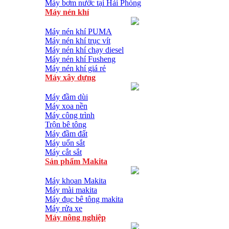
Máy bơm nước tại Hải Phòng
Máy nén khí
Máy nén khí PUMA
Máy nén khí trục vít
Máy nén khí chạy diesel
Máy nén khí Fusheng
Máy nén khí giá rẻ
Máy xây dựng
Máy đầm dùi
Máy xoa nền
Máy công trình
Trộn bê tông
Máy đầm đất
Máy uốn sắt
Máy cắt sắt
Sản phẩm Makita
Máy khoan Makita
Máy mài makita
Máy đục bê tông makita
Máy rửa xe
Máy nông nghiệp