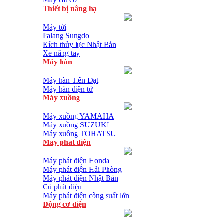
Thiết bị nâng hạ
Máy tời
Palang Sungdo
Kích thủy lực Nhật Bản
Xe nâng tay
Máy hàn
Máy hàn Tiến Đạt
Máy hàn điện tử
Máy xuồng
Máy xuồng YAMAHA
Máy xuồng SUZUKI
Máy xuồng TOHATSU
Máy phát điện
Máy phát điện Honda
Máy phát điện Hải Phòng
Máy phát điện Nhật Bản
Củ phát điện
Máy phát điện công suất lớn
Động cơ điện