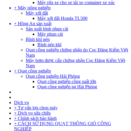
Máy rửa xe cho xe tải xe container xe xúc
+ Máy nông nghiệp
Máy xới đất
Máy xới đất Honda TL500
+ Hồng An sản xuất
Sản xuất bình phun cát
Máy phun cát
Bình khí nén
Bình nén khí
Quạt công nghiệp chứng nhận do Cục Đăng Kiểm Việt
Nam
Máy bơm được cấp chứng nhận Cục Đăng Kiểm Việt
Nam
+ Quạt công nghiệp
Quạt công nghiệp Hải Phòng
Quạt công nghiệp công suất lớn
Quạt công nghiệp tại Hải Phòng
Dịch vụ
+ Tư vấn lựa chọn máy
+ Dịch vụ sửa chữa
+ Chính sách bảo hành
+ CÁCH SỬ DỤNG QUẠT THÔNG GIÓ CÔNG
NGHIỆP