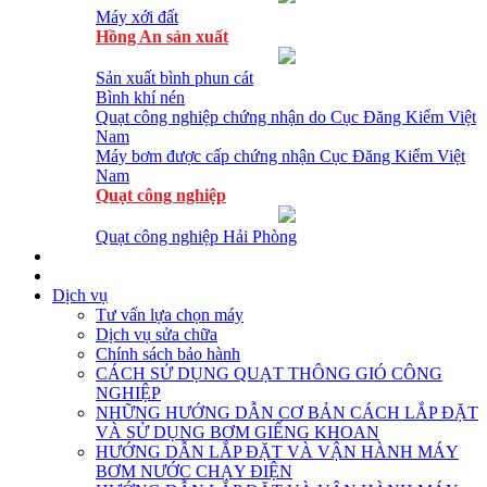
Máy xới đất
Hồng An sản xuất
Sản xuất bình phun cát
Bình khí nén
Quạt công nghiệp chứng nhận do Cục Đăng Kiểm Việt
Nam
Máy bơm được cấp chứng nhận Cục Đăng Kiểm Việt
Nam
Quạt công nghiệp
Quạt công nghiệp Hải Phòng
Dịch vụ
Tư vấn lựa chọn máy
Dịch vụ sửa chữa
Chính sách bảo hành
CÁCH SỬ DỤNG QUẠT THÔNG GIÓ CÔNG
NGHIỆP
NHỮNG HƯỚNG DẪN CƠ BẢN CÁCH LẮP ĐẶT
VÀ SỬ DỤNG BƠM GIẾNG KHOAN
HƯỚNG DẪN LẮP ĐẶT VÀ VẬN HÀNH MÁY
BƠM NƯỚC CHẠY ĐIỆN