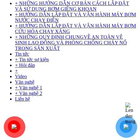
+ NHỮNG HƯỚNG DẪN CƠ BẢN CÁCH LẮP ĐẶT
VÀ SỬ DỤNG BƠM GIẾNG KHOAN
+ HƯỚNG DẪN LẮP ĐẶT VÀ VẬN HÀNH MÁY BƠM
NƯỚC CHẠY ĐIỆN
+ HƯỚNG DẪN LẮP ĐẶT VÀ VẬN HÀNH MÁY BƠM
CỨU HỎA CHẠY XĂNG
+ NHỮNG QUY ĐỊNH CHUNGVỀ AN TOÀN VỆ
SINH LAO ĐỘNG VÀ PHÒNG CHỐNG CHÁY NỔ
TRONG SẢN XUẤT
Tin tức
+ Tin tức sự kiện
+ Hỏi đáp
+
Video
Văn nghệ
+ Văn nghệ 1
+ Văn nghệ 2
Liên hệ