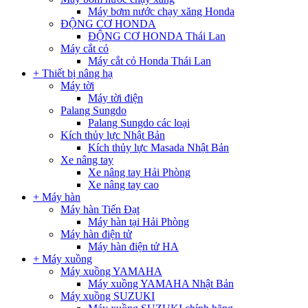
Máy bơm nước chạy xăng Honda
ĐỘNG CƠ HONDA
ĐỘNG CƠ HONDA Thái Lan
Máy cắt cỏ
Máy cắt cỏ Honda Thái Lan
+ Thiết bị nâng hạ
Máy tời
Máy tời điện
Palang Sungdo
Palang Sungdo các loại
Kích thủy lực Nhật Bản
Kích thủy lực Masada Nhật Bản
Xe nâng tay
Xe nâng tay Hải Phòng
Xe nâng tay cao
+ Máy hàn
Máy hàn Tiến Đạt
Máy hàn tại Hải Phòng
Máy hàn điện tử
Máy hàn điện tử HA
+ Máy xuồng
Máy xuồng YAMAHA
Máy xuồng YAMAHA Nhật Bản
Máy xuồng SUZUKI