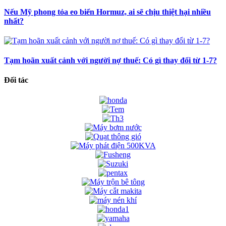
Nếu Mỹ phong tỏa eo biển Hormuz, ai sẽ chịu thiệt hại nhiều
nhất?
Tạm hoãn xuất cảnh với người nợ thuế: Có gì thay đổi từ 1-7?
Đối tác